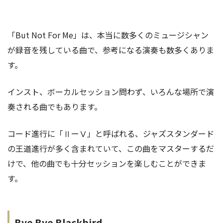
「But Not For Me」は、本当に数多くのミュージシャン
が録音を残している曲で、参考になる演奏も数多くありま
https://youtu.be/2Nt62hRVQ_4
す。
インスト、ボーカルセッション問わず、いろんな場所で演
奏される曲でもあります。
コード進行に「ⅡーⅤ」と呼ばれる、ジャズスタンダード
の王道進行が多く含まれていて、この曲をマスターするだ
けで、他の曲でも十分セッションを楽しむことができま
す。
Bye Bye Blackbird